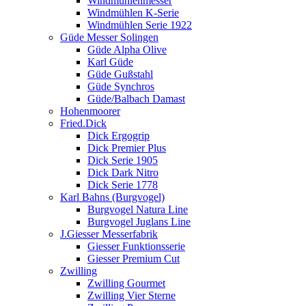
Windmühlenmesser
Windmühlen K-Serie
Windmühlen Serie 1922
Güde Messer Solingen
Güde Alpha Olive
Karl Güde
Güde Gußstahl
Güde Synchros
Güde/Balbach Damast
Hohenmoorer
Fried.Dick
Dick Ergogrip
Dick Premier Plus
Dick Serie 1905
Dick Dark Nitro
Dick Serie 1778
Karl Bahns (Burgvogel)
Burgvogel Natura Line
Burgvogel Juglans Line
J.Giesser Messerfabrik
Giesser Funktionsserie
Giesser Premium Cut
Zwilling
Zwilling Gourmet
Zwilling Vier Sterne