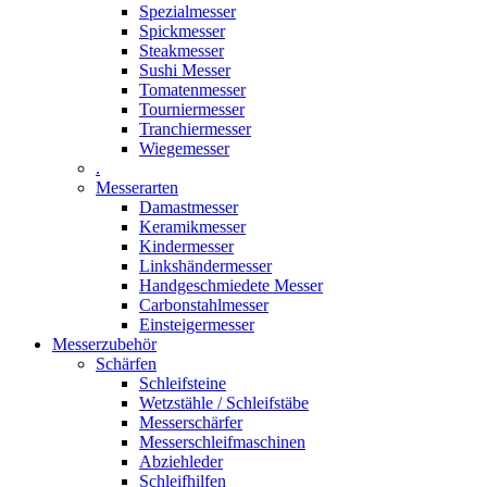
Spezialmesser
Spickmesser
Steakmesser
Sushi Messer
Tomatenmesser
Tourniermesser
Tranchiermesser
Wiegemesser
.
Messerarten
Damastmesser
Keramikmesser
Kindermesser
Linkshändermesser
Handgeschmiedete Messer
Carbonstahlmesser
Einsteigermesser
Messerzubehör
Schärfen
Schleifsteine
Wetzstähle / Schleifstäbe
Messerschärfer
Messerschleifmaschinen
Abziehleder
Schleifhilfen