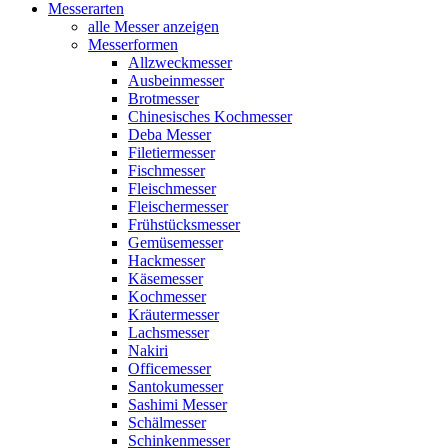
Messerarten
alle Messer anzeigen
Messerformen
Allzweckmesser
Ausbeinmesser
Brotmesser
Chinesisches Kochmesser
Deba Messer
Filetiermesser
Fischmesser
Fleischmesser
Fleischermesser
Frühstücksmesser
Gemüsemesser
Hackmesser
Käsemesser
Kochmesser
Kräutermesser
Lachsmesser
Nakiri
Officemesser
Santokumesser
Sashimi Messer
Schälmesser
Schinkenmesser