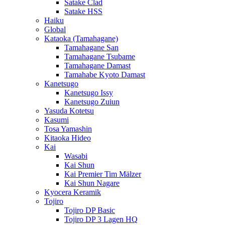
Satake Clad
Satake HSS
Haiku
Global
Kataoka (Tamahagane)
Tamahagane San
Tamahagane Tsubame
Tamahagane Damast
Tamahabe Kyoto Damast
Kanetsugo
Kanetsugo Issy
Kanetsugo Zuiun
Yasuda Kotetsu
Kasumi
Tosa Yamashin
Kitaoka Hideo
Kai
Wasabi
Kai Shun
Kai Premier Tim Mälzer
Kai Shun Nagare
Kyocera Keramik
Tojiro
Tojiro DP Basic
Tojiro DP 3 Lagen HQ