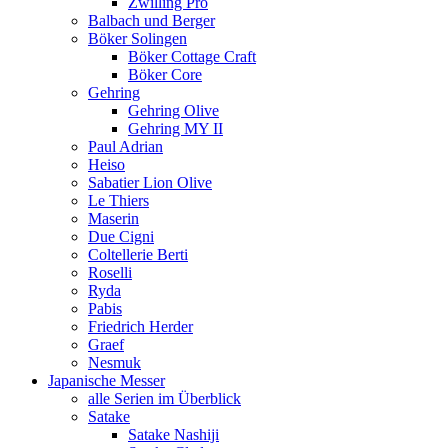
Zwilling Pro
Balbach und Berger
Böker Solingen
Böker Cottage Craft
Böker Core
Gehring
Gehring Olive
Gehring MY II
Paul Adrian
Heiso
Sabatier Lion Olive
Le Thiers
Maserin
Due Cigni
Coltellerie Berti
Roselli
Ryda
Pabis
Friedrich Herder
Graef
Nesmuk
Japanische Messer
alle Serien im Überblick
Satake
Satake Nashiji