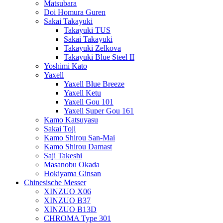
Matsubara
Doi Homura Guren
Sakai Takayuki
Takayuki TUS
Sakai Takayuki
Takayuki Zelkova
Takayuki Blue Steel II
Yoshimi Kato
Yaxell
Yaxell Blue Breeze
Yaxell Ketu
Yaxell Gou 101
Yaxell Super Gou 161
Kamo Katsuyasu
Sakai Toji
Kamo Shirou San-Mai
Kamo Shirou Damast
Saji Takeshi
Masanobu Okada
Hokiyama Ginsan
Chinesische Messer
XINZUO X06
XINZUO B37
XINZUO B13D
CHROMA Type 301