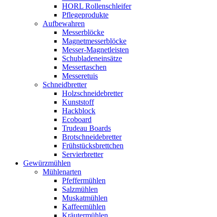
HORL Rollenschleifer
Pflegeprodukte
Aufbewahren
Messerblöcke
Magnetmesserblöcke
Messer-Magnetleisten
Schubladeneinsätze
Messertaschen
Messeretuis
Schneidbretter
Holzschneidebretter
Kunststoff
Hackblock
Ecoboard
Trudeau Boards
Brotschneidebretter
Frühstücksbrettchen
Servierbretter
Gewürzmühlen
Mühlenarten
Pfeffermühlen
Salzmühlen
Muskatmühlen
Kaffeemühlen
Kräutermühlen