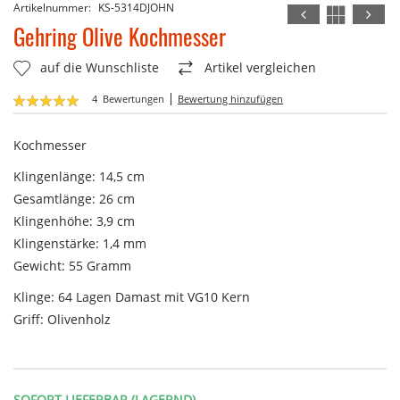
Artikelnummer
KS-5314DJOHN
Zum
Anfang
Gehring Olive Kochmesser
der
Bildergalerie
auf die Wunschliste
Artikel vergleichen
springen
Bewertung:
4
Bewertungen
Bewertung hinzufügen
100
100
% of
Kochmesser
Klingenlänge: 14,5 cm
Gesamtlänge: 26 cm
Klingenhöhe: 3,9 cm
Klingenstärke: 1,4 mm
Gewicht: 55 Gramm
Klinge: 64 Lagen Damast mit VG10 Kern
Griff: Olivenholz
SOFORT LIEFERBAR (LAGERND)