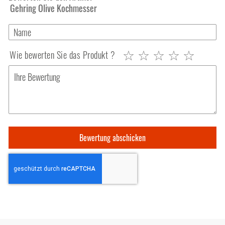
Gehring Olive Kochmesser
Wie bewerten Sie das Produkt ?
1
2
3
4
5
star
stars
stars
stars
stars
Bewertung abschicken