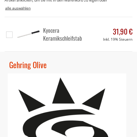
Artikel anklicken, um sie mit in den Warenkorb zu legen oder
alle auswählen
Kyocera
31,90 €
In
Keramikschleifstab
Inkl. 19% Steuern
den
Warenkorb
Gehring Olive