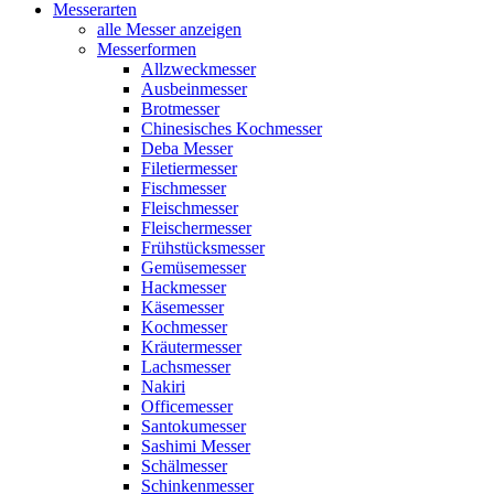
Messerarten
alle Messer anzeigen
Messerformen
Allzweckmesser
Ausbeinmesser
Brotmesser
Chinesisches Kochmesser
Deba Messer
Filetiermesser
Fischmesser
Fleischmesser
Fleischermesser
Frühstücksmesser
Gemüsemesser
Hackmesser
Käsemesser
Kochmesser
Kräutermesser
Lachsmesser
Nakiri
Officemesser
Santokumesser
Sashimi Messer
Schälmesser
Schinkenmesser