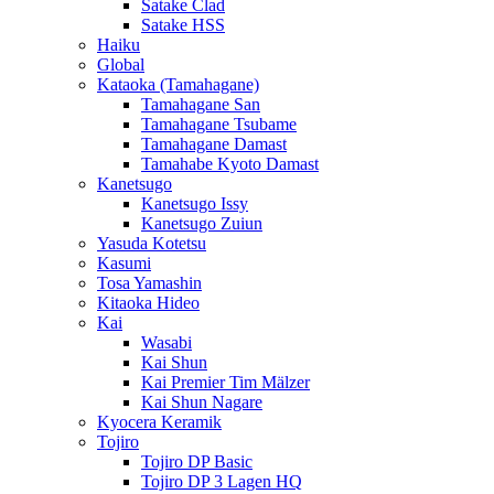
Satake Clad
Satake HSS
Haiku
Global
Kataoka (Tamahagane)
Tamahagane San
Tamahagane Tsubame
Tamahagane Damast
Tamahabe Kyoto Damast
Kanetsugo
Kanetsugo Issy
Kanetsugo Zuiun
Yasuda Kotetsu
Kasumi
Tosa Yamashin
Kitaoka Hideo
Kai
Wasabi
Kai Shun
Kai Premier Tim Mälzer
Kai Shun Nagare
Kyocera Keramik
Tojiro
Tojiro DP Basic
Tojiro DP 3 Lagen HQ