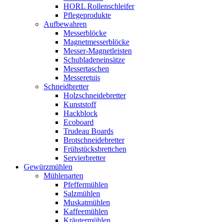
HORL Rollenschleifer
Pflegeprodukte
Aufbewahren
Messerblöcke
Magnetmesserblöcke
Messer-Magnetleisten
Schubladeneinsätze
Messertaschen
Messeretuis
Schneidbretter
Holzschneidebretter
Kunststoff
Hackblock
Ecoboard
Trudeau Boards
Brotschneidebretter
Frühstücksbrettchen
Servierbretter
Gewürzmühlen
Mühlenarten
Pfeffermühlen
Salzmühlen
Muskatmühlen
Kaffeemühlen
Kräutermühlen