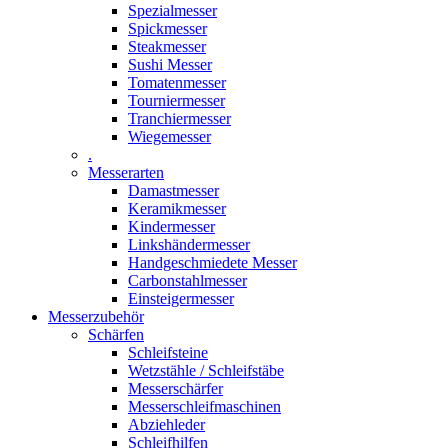
Spezialmesser
Spickmesser
Steakmesser
Sushi Messer
Tomatenmesser
Tourniermesser
Tranchiermesser
Wiegemesser
.
Messerarten
Damastmesser
Keramikmesser
Kindermesser
Linkshändermesser
Handgeschmiedete Messer
Carbonstahlmesser
Einsteigermesser
Messerzubehör
Schärfen
Schleifsteine
Wetzstähle / Schleifstäbe
Messerschärfer
Messerschleifmaschinen
Abziehleder
Schleifhilfen