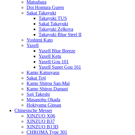
Matsubara
Doi Homura Guren
Sakai Takayuki
Takayuki TUS
Sakai Takayuki
Takayuki Zelkova
Takayuki Blue Steel II
Yoshimi Kato
Yaxell
Yaxell Blue Breeze
Yaxell Ketu
Yaxell Gou 101
Yaxell Super Gou 161
Kamo Katsuyasu
Sakai Toji
Kamo Shirou San-Mai
Kamo Shirou Damast
Saji Takeshi
Masanobu Okada
Hokiyama Ginsan
Chinesische Messer
XINZUO X06
XINZUO B37
XINZUO B13D
CHROMA Type 301