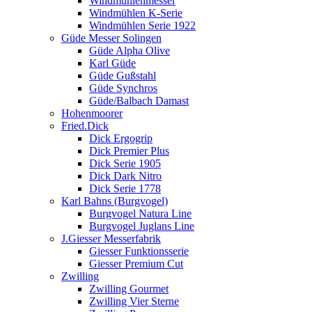
Windmühlenmesser
Windmühlen K-Serie
Windmühlen Serie 1922
Güde Messer Solingen
Güde Alpha Olive
Karl Güde
Güde Gußstahl
Güde Synchros
Güde/Balbach Damast
Hohenmoorer
Fried.Dick
Dick Ergogrip
Dick Premier Plus
Dick Serie 1905
Dick Dark Nitro
Dick Serie 1778
Karl Bahns (Burgvogel)
Burgvogel Natura Line
Burgvogel Juglans Line
J.Giesser Messerfabrik
Giesser Funktionsserie
Giesser Premium Cut
Zwilling
Zwilling Gourmet
Zwilling Vier Sterne