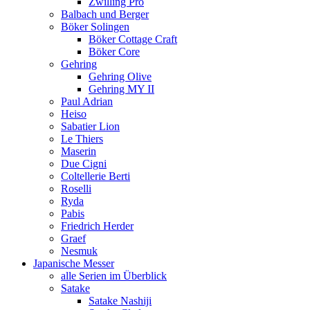
Zwilling Pro
Balbach und Berger
Böker Solingen
Böker Cottage Craft
Böker Core
Gehring
Gehring Olive
Gehring MY II
Paul Adrian
Heiso
Sabatier Lion
Le Thiers
Maserin
Due Cigni
Coltellerie Berti
Roselli
Ryda
Pabis
Friedrich Herder
Graef
Nesmuk
Japanische Messer
alle Serien im Überblick
Satake
Satake Nashiji