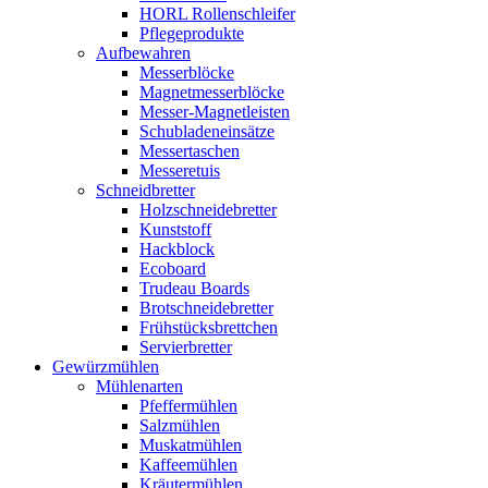
HORL Rollenschleifer
Pflegeprodukte
Aufbewahren
Messerblöcke
Magnetmesserblöcke
Messer-Magnetleisten
Schubladeneinsätze
Messertaschen
Messeretuis
Schneidbretter
Holzschneidebretter
Kunststoff
Hackblock
Ecoboard
Trudeau Boards
Brotschneidebretter
Frühstücksbrettchen
Servierbretter
Gewürzmühlen
Mühlenarten
Pfeffermühlen
Salzmühlen
Muskatmühlen
Kaffeemühlen
Kräutermühlen