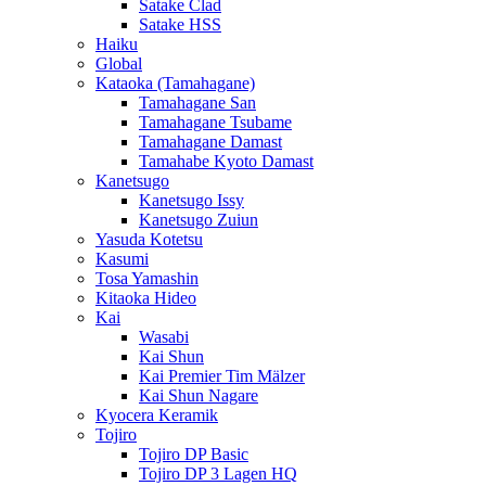
Satake Clad
Satake HSS
Haiku
Global
Kataoka (Tamahagane)
Tamahagane San
Tamahagane Tsubame
Tamahagane Damast
Tamahabe Kyoto Damast
Kanetsugo
Kanetsugo Issy
Kanetsugo Zuiun
Yasuda Kotetsu
Kasumi
Tosa Yamashin
Kitaoka Hideo
Kai
Wasabi
Kai Shun
Kai Premier Tim Mälzer
Kai Shun Nagare
Kyocera Keramik
Tojiro
Tojiro DP Basic
Tojiro DP 3 Lagen HQ