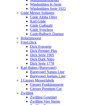
Windmühlenmesser
Windmühlen K-Serie
Windmühlen Serie 1922
Güde Messer Solingen
Güde Alpha Olive
Karl Güde
Güde Gußstahl
Güde Synchros
Güde/Balbach Damast
Hohenmoorer
Fried.Dick
Dick Ergogrip
Dick Premier Plus
Dick Serie 1905
Dick Dark Nitro
Dick Serie 1778
Karl Bahns (Burgvogel)
Burgvogel Natura Line
Burgvogel Juglans Line
J.Giesser Messerfabrik
Giesser Funktionsserie
Giesser Premium Cut
Zwilling
Zwilling Gourmet
Zwilling Vier Sterne