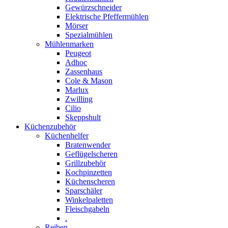
Gewürzschneider
Elektrische Pfeffermühlen
Mörser
Spezialmühlen
Mühlenmarken
Peugeot
Adhoc
Zassenhaus
Cole & Mason
Marlux
Zwilling
Cilio
Skeppshult
Küchenzubehör
Küchenhelfer
Bratenwender
Geflügelscheren
Grillzubehör
Kochpinzetten
Küchenscheren
Sparschäler
Winkelpaletten
Fleischgabeln
.
Reiben