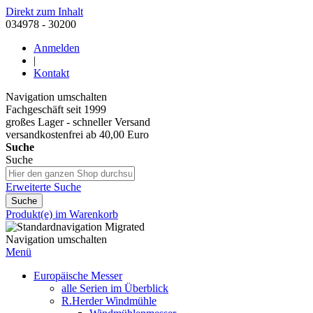
Direkt zum Inhalt
034978 - 30200
Anmelden
|
Kontakt
Navigation umschalten
Fachgeschäft seit 1999
großes Lager - schneller Versand
versandkostenfrei ab 40,00 Euro
Suche
Suche
Erweiterte Suche
Suche
Produkt(e) im Warenkorb
Navigation umschalten
Menü
Europäische Messer
alle Serien im Überblick
R.Herder Windmühle