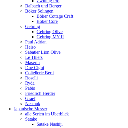
Zwilling Pro
Balbach und Berger
Böker Solingen
Böker Cottage Craft
Böker Core
Gehring
Gehring Olive
Gehring MY II
Paul Adrian
Heiso
Sabatier Lion Olive
Le Thiers
Maserin
Due Cigni
Coltellerie Berti
Roselli
Ryda
Pabis
Friedrich Herder
Graef
Nesmuk
Japanische Messer
alle Serien im Überblick
Satake
Satake Nashiji