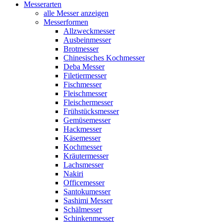
Messerarten
alle Messer anzeigen
Messerformen
Allzweckmesser
Ausbeinmesser
Brotmesser
Chinesisches Kochmesser
Deba Messer
Filetiermesser
Fischmesser
Fleischmesser
Fleischermesser
Frühstücksmesser
Gemüsemesser
Hackmesser
Käsemesser
Kochmesser
Kräutermesser
Lachsmesser
Nakiri
Officemesser
Santokumesser
Sashimi Messer
Schälmesser
Schinkenmesser