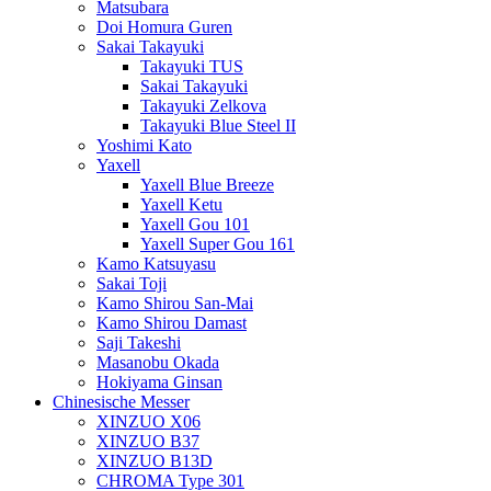
Matsubara
Doi Homura Guren
Sakai Takayuki
Takayuki TUS
Sakai Takayuki
Takayuki Zelkova
Takayuki Blue Steel II
Yoshimi Kato
Yaxell
Yaxell Blue Breeze
Yaxell Ketu
Yaxell Gou 101
Yaxell Super Gou 161
Kamo Katsuyasu
Sakai Toji
Kamo Shirou San-Mai
Kamo Shirou Damast
Saji Takeshi
Masanobu Okada
Hokiyama Ginsan
Chinesische Messer
XINZUO X06
XINZUO B37
XINZUO B13D
CHROMA Type 301