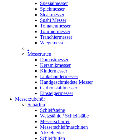
Spezialmesser
Spickmesser
Steakmesser
Sushi Messer
Tomatenmesser
Tourniermesser
Tranchiermesser
Wiegemesser
.
Messerarten
Damastmesser
Keramikmesser
Kindermesser
Linkshändermesser
Handgeschmiedete Messer
Carbonstahlmesser
Einsteigermesser
Messerzubehör
Schärfen
Schleifsteine
Wetzstähle / Schleifstäbe
Messerschärfer
Messerschleifmaschinen
Abziehleder
Schleifhilfen