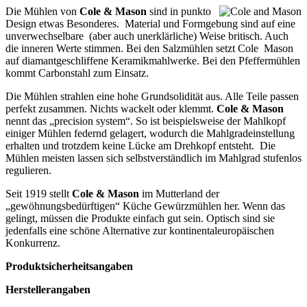
Die Mühlen von
Cole & Mason
sind in punkto
Design etwas Besonderes. Material und Formgebung sind auf eine
unverwechselbare (aber auch unerklärliche) Weise britisch. Auch
die inneren Werte stimmen. Bei den Salzmühlen setzt Cole Mason
auf diamantgeschliffene Keramikmahlwerke. Bei den Pfeffermühlen
kommt Carbonstahl zum Einsatz.
Die Mühlen strahlen eine hohe Grundsolidität aus. Alle Teile passen
perfekt zusammen. Nichts wackelt oder klemmt.
Cole & Mason
nennt das „precision system“. So ist beispielsweise der Mahlkopf
einiger Mühlen federnd gelagert, wodurch die Mahlgradeinstellung
erhalten und trotzdem keine Lücke am Drehkopf entsteht. Die
Mühlen meisten lassen sich selbstverständlich im Mahlgrad stufenlos
regulieren.
Seit 1919 stellt
Cole & Mason
im Mutterland der
„gewöhnungsbedürftigen“ Küche Gewürzmühlen her. Wenn das
gelingt, müssen die Produkte einfach gut sein. Optisch sind sie
jedenfalls eine schöne Alternative zur kontinentaleuropäischen
Konkurrenz.
Produktsicherheitsangaben
Herstellerangaben