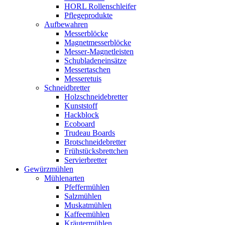
HORL Rollenschleifer
Pflegeprodukte
Aufbewahren
Messerblöcke
Magnetmesserblöcke
Messer-Magnetleisten
Schubladeneinsätze
Messertaschen
Messeretuis
Schneidbretter
Holzschneidebretter
Kunststoff
Hackblock
Ecoboard
Trudeau Boards
Brotschneidebretter
Frühstücksbrettchen
Servierbretter
Gewürzmühlen
Mühlenarten
Pfeffermühlen
Salzmühlen
Muskatmühlen
Kaffeemühlen
Kräutermühlen