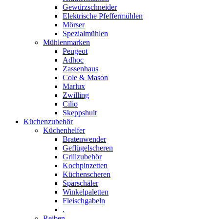
Gewürzschneider
Elektrische Pfeffermühlen
Mörser
Spezialmühlen
Mühlenmarken
Peugeot
Adhoc
Zassenhaus
Cole & Mason
Marlux
Zwilling
Cilio
Skeppshult
Küchenzubehör
Küchenhelfer
Bratenwender
Geflügelscheren
Grillzubehör
Kochpinzetten
Küchenscheren
Sparschäler
Winkelpaletten
Fleischgabeln
.
Reiben