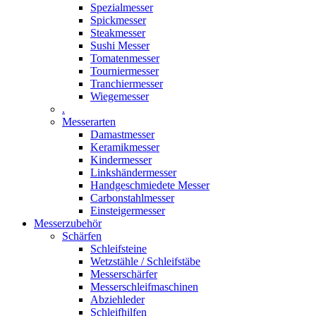
Spezialmesser
Spickmesser
Steakmesser
Sushi Messer
Tomatenmesser
Tourniermesser
Tranchiermesser
Wiegemesser
.
Messerarten
Damastmesser
Keramikmesser
Kindermesser
Linkshändermesser
Handgeschmiedete Messer
Carbonstahlmesser
Einsteigermesser
Messerzubehör
Schärfen
Schleifsteine
Wetzstähle / Schleifstäbe
Messerschärfer
Messerschleifmaschinen
Abziehleder
Schleifhilfen