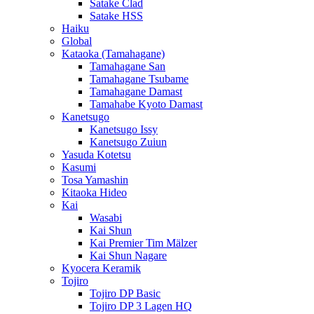
Satake Clad
Satake HSS
Haiku
Global
Kataoka (Tamahagane)
Tamahagane San
Tamahagane Tsubame
Tamahagane Damast
Tamahabe Kyoto Damast
Kanetsugo
Kanetsugo Issy
Kanetsugo Zuiun
Yasuda Kotetsu
Kasumi
Tosa Yamashin
Kitaoka Hideo
Kai
Wasabi
Kai Shun
Kai Premier Tim Mälzer
Kai Shun Nagare
Kyocera Keramik
Tojiro
Tojiro DP Basic
Tojiro DP 3 Lagen HQ