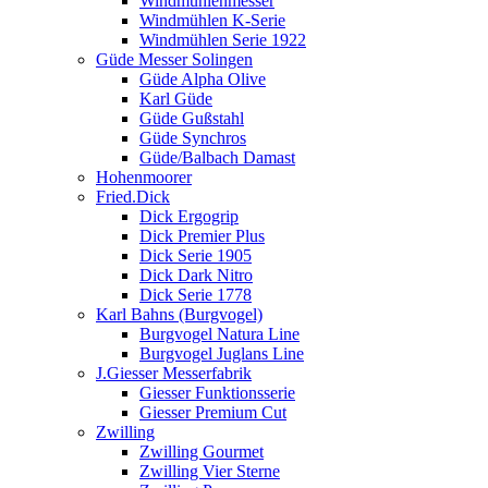
Windmühlenmesser
Windmühlen K-Serie
Windmühlen Serie 1922
Güde Messer Solingen
Güde Alpha Olive
Karl Güde
Güde Gußstahl
Güde Synchros
Güde/Balbach Damast
Hohenmoorer
Fried.Dick
Dick Ergogrip
Dick Premier Plus
Dick Serie 1905
Dick Dark Nitro
Dick Serie 1778
Karl Bahns (Burgvogel)
Burgvogel Natura Line
Burgvogel Juglans Line
J.Giesser Messerfabrik
Giesser Funktionsserie
Giesser Premium Cut
Zwilling
Zwilling Gourmet
Zwilling Vier Sterne