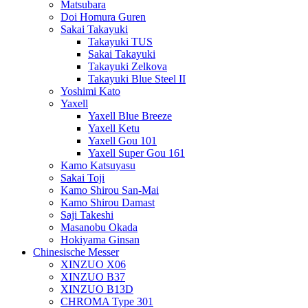
Matsubara
Doi Homura Guren
Sakai Takayuki
Takayuki TUS
Sakai Takayuki
Takayuki Zelkova
Takayuki Blue Steel II
Yoshimi Kato
Yaxell
Yaxell Blue Breeze
Yaxell Ketu
Yaxell Gou 101
Yaxell Super Gou 161
Kamo Katsuyasu
Sakai Toji
Kamo Shirou San-Mai
Kamo Shirou Damast
Saji Takeshi
Masanobu Okada
Hokiyama Ginsan
Chinesische Messer
XINZUO X06
XINZUO B37
XINZUO B13D
CHROMA Type 301