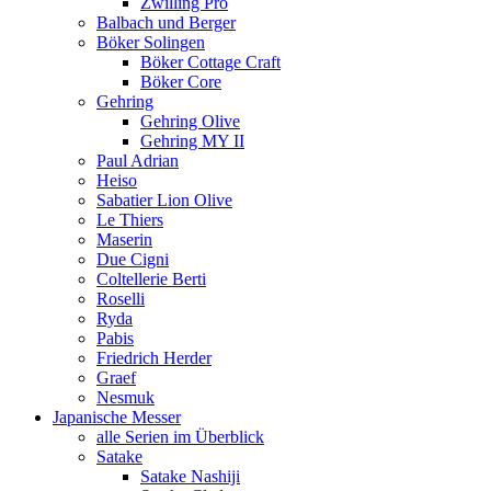
Zwilling Pro
Balbach und Berger
Böker Solingen
Böker Cottage Craft
Böker Core
Gehring
Gehring Olive
Gehring MY II
Paul Adrian
Heiso
Sabatier Lion Olive
Le Thiers
Maserin
Due Cigni
Coltellerie Berti
Roselli
Ryda
Pabis
Friedrich Herder
Graef
Nesmuk
Japanische Messer
alle Serien im Überblick
Satake
Satake Nashiji