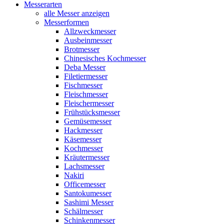
Messerarten
alle Messer anzeigen
Messerformen
Allzweckmesser
Ausbeinmesser
Brotmesser
Chinesisches Kochmesser
Deba Messer
Filetiermesser
Fischmesser
Fleischmesser
Fleischermesser
Frühstücksmesser
Gemüsemesser
Hackmesser
Käsemesser
Kochmesser
Kräutermesser
Lachsmesser
Nakiri
Officemesser
Santokumesser
Sashimi Messer
Schälmesser
Schinkenmesser