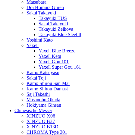
Matsubara
Doi Homura Guren
Sakai Takayuki
Takayuki TUS
Sakai Takayuki
Takayuki Zelkova
Takayuki Blue Steel II
Yoshimi Kato
Yaxell
Yaxell Blue Breeze
Yaxell Ketu
Yaxell Gou 101
Yaxell Super Gou 161
Kamo Katsuyasu
Sakai Toji
Kamo Shirou San-Mai
Kamo Shirou Damast
Saji Takeshi
Masanobu Okada
Hokiyama Ginsan
Chinesische Messer
XINZUO X06
XINZUO B37
XINZUO B13D
CHROMA Type 301