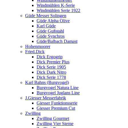
Windmühlenmesser
Windmühlen K-Serie
Windmühlen Serie 1922
Güde Messer Solingen
Güde Alpha Olive
Karl Güde
Güde Gußstahl
Güde Synchros
Güde/Balbach Damast
Hohenmoorer
Fried.Dick
Dick Ergogrip
Dick Premier Plus
Dick Serie 1905
Dick Dark Nitro
Dick Serie 1778
Karl Bahns (Burgvogel)
Burgvogel Natura Line
Burgvogel Juglans Line
J.Giesser Messerfabrik
Giesser Funktionsserie
Giesser Premium Cut
Zwilling
Zwilling Gourmet
Zwilling Vier Sterne