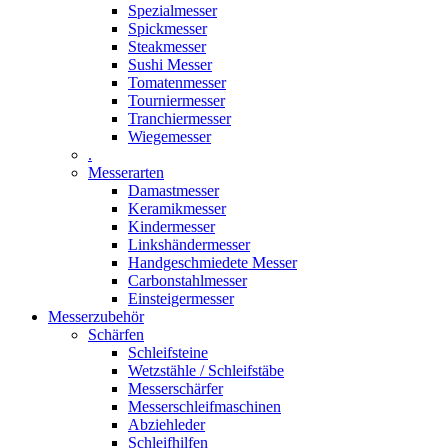
Spezialmesser
Spickmesser
Steakmesser
Sushi Messer
Tomatenmesser
Tourniermesser
Tranchiermesser
Wiegemesser
.
Messerarten
Damastmesser
Keramikmesser
Kindermesser
Linkshändermesser
Handgeschmiedete Messer
Carbonstahlmesser
Einsteigermesser
Messerzubehör
Schärfen
Schleifsteine
Wetzstähle / Schleifstäbe
Messerschärfer
Messerschleifmaschinen
Abziehleder
Schleifhilfen