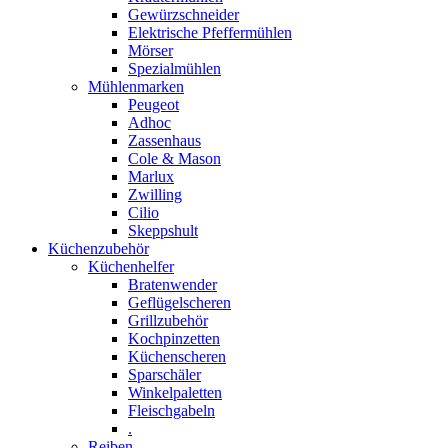
Gewürzschneider
Elektrische Pfeffermühlen
Mörser
Spezialmühlen
Mühlenmarken
Peugeot
Adhoc
Zassenhaus
Cole & Mason
Marlux
Zwilling
Cilio
Skeppshult
Küchenzubehör
Küchenhelfer
Bratenwender
Geflügelscheren
Grillzubehör
Kochpinzetten
Küchenscheren
Sparschäler
Winkelpaletten
Fleischgabeln
.
Reiben