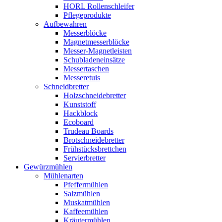
HORL Rollenschleifer
Pflegeprodukte
Aufbewahren
Messerblöcke
Magnetmesserblöcke
Messer-Magnetleisten
Schubladeneinsätze
Messertaschen
Messeretuis
Schneidbretter
Holzschneidebretter
Kunststoff
Hackblock
Ecoboard
Trudeau Boards
Brotschneidebretter
Frühstücksbrettchen
Servierbretter
Gewürzmühlen
Mühlenarten
Pfeffermühlen
Salzmühlen
Muskatmühlen
Kaffeemühlen
Kräutermühlen