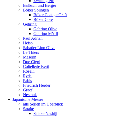
Zwilling Pro
Balbach und Berger
Böker Solingen
Böker Cottage Craft
Böker Core
Gehring
Gehring Olive
Gehring MY II
Paul Adrian
Heiso
Sabatier Lion Olive
Le Thiers
Maserin
Due Cigni
Coltellerie Berti
Roselli
Ryda
Pabis
Friedrich Herder
Graef
Nesmuk
Japanische Messer
alle Serien im Überblick
Satake
Satake Nashiji