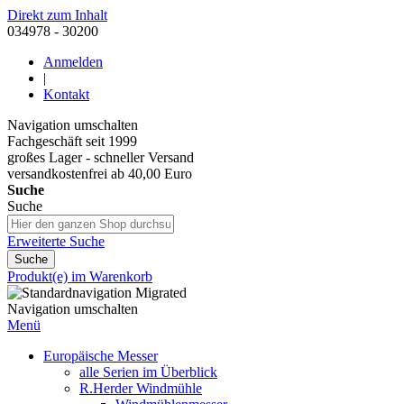
Direkt zum Inhalt
034978 - 30200
Anmelden
|
Kontakt
Navigation umschalten
Fachgeschäft seit 1999
großes Lager - schneller Versand
versandkostenfrei ab 40,00 Euro
Suche
Suche
Erweiterte Suche
Suche
Produkt(e) im Warenkorb
Navigation umschalten
Menü
Europäische Messer
alle Serien im Überblick
R.Herder Windmühle