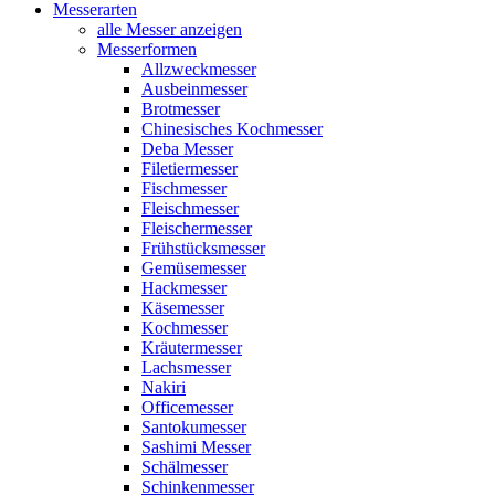
Messerarten
alle Messer anzeigen
Messerformen
Allzweckmesser
Ausbeinmesser
Brotmesser
Chinesisches Kochmesser
Deba Messer
Filetiermesser
Fischmesser
Fleischmesser
Fleischermesser
Frühstücksmesser
Gemüsemesser
Hackmesser
Käsemesser
Kochmesser
Kräutermesser
Lachsmesser
Nakiri
Officemesser
Santokumesser
Sashimi Messer
Schälmesser
Schinkenmesser