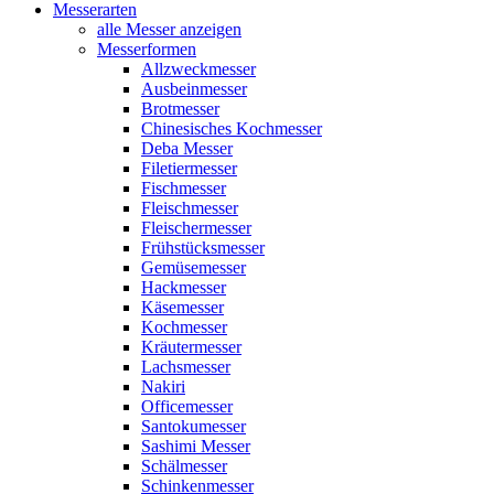
Messerarten
alle Messer anzeigen
Messerformen
Allzweckmesser
Ausbeinmesser
Brotmesser
Chinesisches Kochmesser
Deba Messer
Filetiermesser
Fischmesser
Fleischmesser
Fleischermesser
Frühstücksmesser
Gemüsemesser
Hackmesser
Käsemesser
Kochmesser
Kräutermesser
Lachsmesser
Nakiri
Officemesser
Santokumesser
Sashimi Messer
Schälmesser
Schinkenmesser