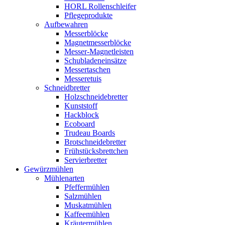
HORL Rollenschleifer
Pflegeprodukte
Aufbewahren
Messerblöcke
Magnetmesserblöcke
Messer-Magnetleisten
Schubladeneinsätze
Messertaschen
Messeretuis
Schneidbretter
Holzschneidebretter
Kunststoff
Hackblock
Ecoboard
Trudeau Boards
Brotschneidebretter
Frühstücksbrettchen
Servierbretter
Gewürzmühlen
Mühlenarten
Pfeffermühlen
Salzmühlen
Muskatmühlen
Kaffeemühlen
Kräutermühlen