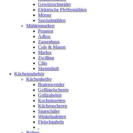
Gewürzschneider
Elektrische Pfeffermühlen
Mörser
Spezialmühlen
Mühlenmarken
Peugeot
Adhoc
Zassenhaus
Cole & Mason
Marlux
Zwilling
Cilio
Skeppshult
Küchenzubehör
Küchenhelfer
Bratenwender
Geflügelscheren
Grillzubehör
Kochpinzetten
Küchenscheren
Sparschäler
Winkelpaletten
Fleischgabeln
.
Reiben