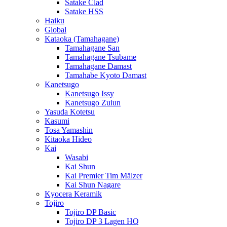
Satake Clad
Satake HSS
Haiku
Global
Kataoka (Tamahagane)
Tamahagane San
Tamahagane Tsubame
Tamahagane Damast
Tamahabe Kyoto Damast
Kanetsugo
Kanetsugo Issy
Kanetsugo Zuiun
Yasuda Kotetsu
Kasumi
Tosa Yamashin
Kitaoka Hideo
Kai
Wasabi
Kai Shun
Kai Premier Tim Mälzer
Kai Shun Nagare
Kyocera Keramik
Tojiro
Tojiro DP Basic
Tojiro DP 3 Lagen HQ