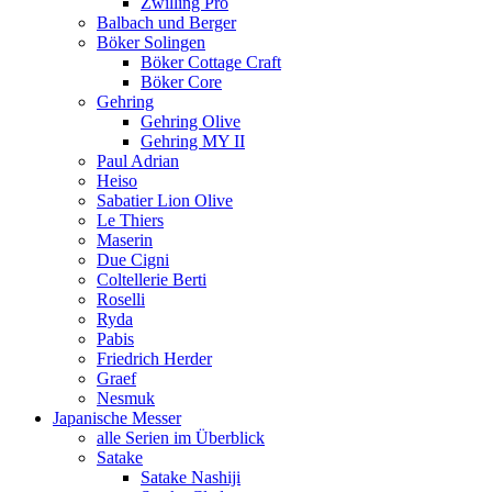
Zwilling Pro
Balbach und Berger
Böker Solingen
Böker Cottage Craft
Böker Core
Gehring
Gehring Olive
Gehring MY II
Paul Adrian
Heiso
Sabatier Lion Olive
Le Thiers
Maserin
Due Cigni
Coltellerie Berti
Roselli
Ryda
Pabis
Friedrich Herder
Graef
Nesmuk
Japanische Messer
alle Serien im Überblick
Satake
Satake Nashiji