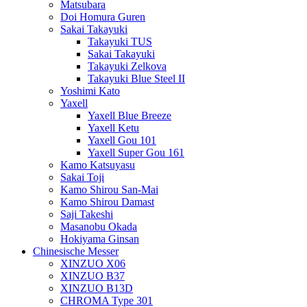
Matsubara
Doi Homura Guren
Sakai Takayuki
Takayuki TUS
Sakai Takayuki
Takayuki Zelkova
Takayuki Blue Steel II
Yoshimi Kato
Yaxell
Yaxell Blue Breeze
Yaxell Ketu
Yaxell Gou 101
Yaxell Super Gou 161
Kamo Katsuyasu
Sakai Toji
Kamo Shirou San-Mai
Kamo Shirou Damast
Saji Takeshi
Masanobu Okada
Hokiyama Ginsan
Chinesische Messer
XINZUO X06
XINZUO B37
XINZUO B13D
CHROMA Type 301