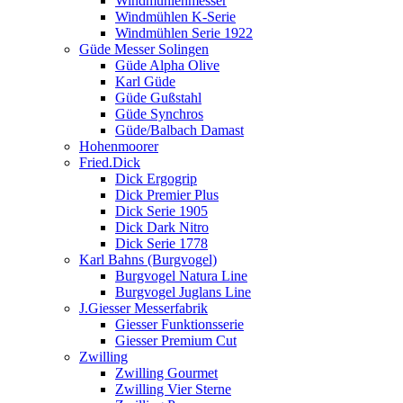
Windmühlenmesser
Windmühlen K-Serie
Windmühlen Serie 1922
Güde Messer Solingen
Güde Alpha Olive
Karl Güde
Güde Gußstahl
Güde Synchros
Güde/Balbach Damast
Hohenmoorer
Fried.Dick
Dick Ergogrip
Dick Premier Plus
Dick Serie 1905
Dick Dark Nitro
Dick Serie 1778
Karl Bahns (Burgvogel)
Burgvogel Natura Line
Burgvogel Juglans Line
J.Giesser Messerfabrik
Giesser Funktionsserie
Giesser Premium Cut
Zwilling
Zwilling Gourmet
Zwilling Vier Sterne