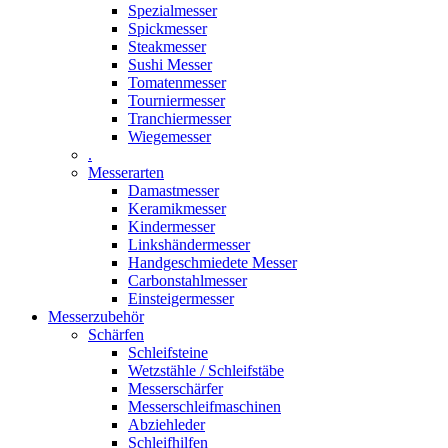
Spezialmesser
Spickmesser
Steakmesser
Sushi Messer
Tomatenmesser
Tourniermesser
Tranchiermesser
Wiegemesser
.
Messerarten
Damastmesser
Keramikmesser
Kindermesser
Linkshändermesser
Handgeschmiedete Messer
Carbonstahlmesser
Einsteigermesser
Messerzubehör
Schärfen
Schleifsteine
Wetzstähle / Schleifstäbe
Messerschärfer
Messerschleifmaschinen
Abziehleder
Schleifhilfen