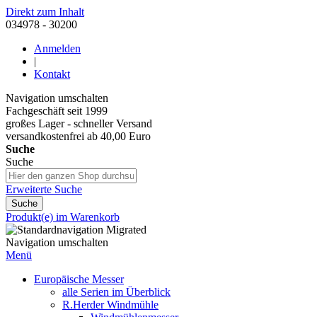
Direkt zum Inhalt
034978 - 30200
Anmelden
|
Kontakt
Navigation umschalten
Fachgeschäft seit 1999
großes Lager - schneller Versand
versandkostenfrei ab 40,00 Euro
Suche
Suche
Erweiterte Suche
Suche
Produkt(e) im Warenkorb
Navigation umschalten
Menü
Europäische Messer
alle Serien im Überblick
R.Herder Windmühle