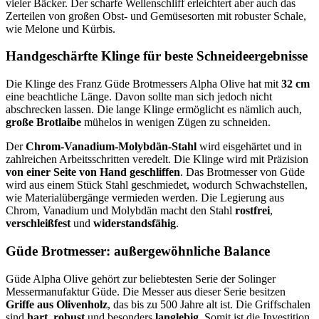
vieler Bäcker. Der scharfe Wellenschliff erleichtert aber auch das
Zerteilen von großen Obst- und Gemüsesorten mit robuster Schale,
wie Melone und Kürbis.
Handgeschärfte Klinge für beste Schneideergebnisse
Die Klinge des Franz Güde Brotmessers Alpha Olive hat mit
32 cm
eine beachtliche Länge. Davon sollte man sich jedoch nicht
abschrecken lassen. Die lange Klinge ermöglicht es nämlich auch,
große Brotlaibe
mühelos in wenigen Zügen zu schneiden.
Der
Chrom-Vanadium-Molybdän-Stahl
wird eisgehärtet und in
zahlreichen Arbeitsschritten veredelt. Die Klinge wird mit Präzision
von einer Seite von Hand geschliffen
. Das Brotmesser von Güde
wird aus einem Stück Stahl geschmiedet, wodurch Schwachstellen,
wie Materialübergänge vermieden werden. Die Legierung aus
Chrom, Vanadium und Molybdän macht den Stahl
rostfrei
,
verschleißfest
und
widerstandsfähig
.
Güde Brotmesser: außergewöhnliche Balance
Güde Alpha Olive gehört zur beliebtesten Serie der Solinger
Messermanufaktur Güde. Die Messer aus dieser Serie besitzen
Griffe aus Olivenholz
, das bis zu 500 Jahre alt ist. Die Griffschalen
sind
hart
,
robust
und besonders
langlebig
. Somit ist die Investition