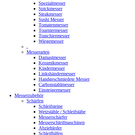
Spezialmesser
Spickmesser
Steakmesser
Sushi Messer
Tomatenmesser
Tourniermesser
Tranchiermesser
Wiegemesser
.
Messerarten
Damastmesser
Keramikmesser
Kindermesser
Linkshändermesser
Handgeschmiedete Messer
Carbonstahlmesser
Einsteigermesser
Messerzubehör
Schärfen
Schleifsteine
Wetzstähle / Schleifstäbe
Messerschärfer
Messerschleifmaschinen
Abziehleder
Schleifhilfen