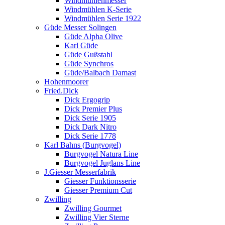
Windmühlenmesser
Windmühlen K-Serie
Windmühlen Serie 1922
Güde Messer Solingen
Güde Alpha Olive
Karl Güde
Güde Gußstahl
Güde Synchros
Güde/Balbach Damast
Hohenmoorer
Fried.Dick
Dick Ergogrip
Dick Premier Plus
Dick Serie 1905
Dick Dark Nitro
Dick Serie 1778
Karl Bahns (Burgvogel)
Burgvogel Natura Line
Burgvogel Juglans Line
J.Giesser Messerfabrik
Giesser Funktionsserie
Giesser Premium Cut
Zwilling
Zwilling Gourmet
Zwilling Vier Sterne