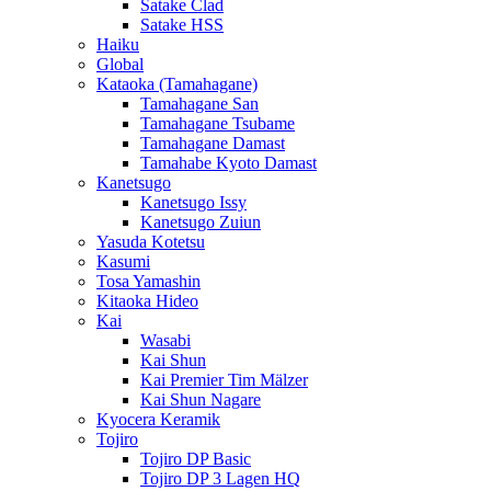
Satake Clad
Satake HSS
Haiku
Global
Kataoka (Tamahagane)
Tamahagane San
Tamahagane Tsubame
Tamahagane Damast
Tamahabe Kyoto Damast
Kanetsugo
Kanetsugo Issy
Kanetsugo Zuiun
Yasuda Kotetsu
Kasumi
Tosa Yamashin
Kitaoka Hideo
Kai
Wasabi
Kai Shun
Kai Premier Tim Mälzer
Kai Shun Nagare
Kyocera Keramik
Tojiro
Tojiro DP Basic
Tojiro DP 3 Lagen HQ