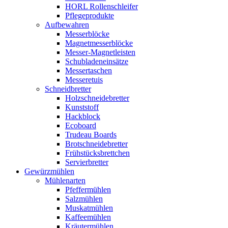
HORL Rollenschleifer
Pflegeprodukte
Aufbewahren
Messerblöcke
Magnetmesserblöcke
Messer-Magnetleisten
Schubladeneinsätze
Messertaschen
Messeretuis
Schneidbretter
Holzschneidebretter
Kunststoff
Hackblock
Ecoboard
Trudeau Boards
Brotschneidebretter
Frühstücksbrettchen
Servierbretter
Gewürzmühlen
Mühlenarten
Pfeffermühlen
Salzmühlen
Muskatmühlen
Kaffeemühlen
Kräutermühlen