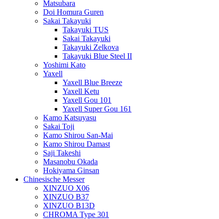
Matsubara
Doi Homura Guren
Sakai Takayuki
Takayuki TUS
Sakai Takayuki
Takayuki Zelkova
Takayuki Blue Steel II
Yoshimi Kato
Yaxell
Yaxell Blue Breeze
Yaxell Ketu
Yaxell Gou 101
Yaxell Super Gou 161
Kamo Katsuyasu
Sakai Toji
Kamo Shirou San-Mai
Kamo Shirou Damast
Saji Takeshi
Masanobu Okada
Hokiyama Ginsan
Chinesische Messer
XINZUO X06
XINZUO B37
XINZUO B13D
CHROMA Type 301