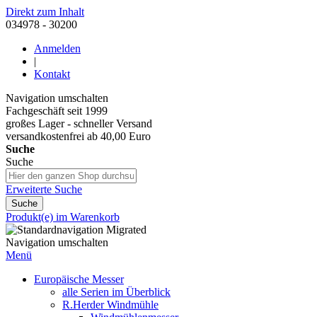
Direkt zum Inhalt
034978 - 30200
Anmelden
|
Kontakt
Navigation umschalten
Fachgeschäft seit 1999
großes Lager - schneller Versand
versandkostenfrei ab 40,00 Euro
Suche
Suche
Erweiterte Suche
Suche
Produkt(e) im Warenkorb
Navigation umschalten
Menü
Europäische Messer
alle Serien im Überblick
R.Herder Windmühle