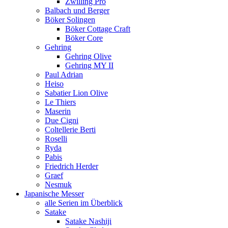
Zwilling Pro
Balbach und Berger
Böker Solingen
Böker Cottage Craft
Böker Core
Gehring
Gehring Olive
Gehring MY II
Paul Adrian
Heiso
Sabatier Lion Olive
Le Thiers
Maserin
Due Cigni
Coltellerie Berti
Roselli
Ryda
Pabis
Friedrich Herder
Graef
Nesmuk
Japanische Messer
alle Serien im Überblick
Satake
Satake Nashiji