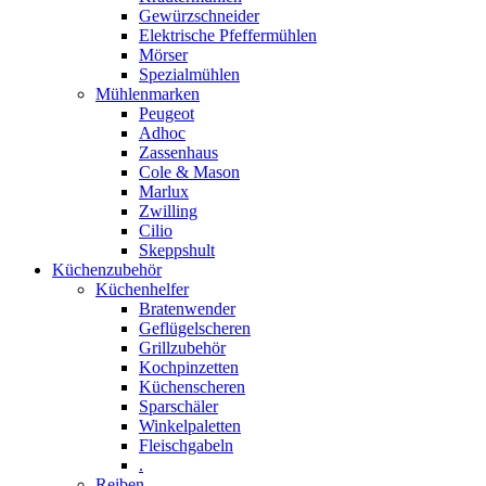
Gewürzschneider
Elektrische Pfeffermühlen
Mörser
Spezialmühlen
Mühlenmarken
Peugeot
Adhoc
Zassenhaus
Cole & Mason
Marlux
Zwilling
Cilio
Skeppshult
Küchenzubehör
Küchenhelfer
Bratenwender
Geflügelscheren
Grillzubehör
Kochpinzetten
Küchenscheren
Sparschäler
Winkelpaletten
Fleischgabeln
.
Reiben