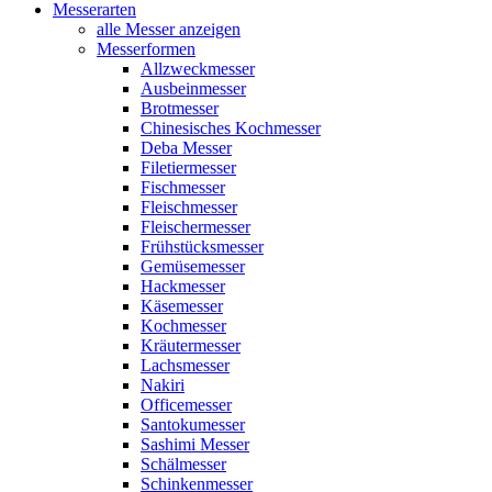
Messerarten
alle Messer anzeigen
Messerformen
Allzweckmesser
Ausbeinmesser
Brotmesser
Chinesisches Kochmesser
Deba Messer
Filetiermesser
Fischmesser
Fleischmesser
Fleischermesser
Frühstücksmesser
Gemüsemesser
Hackmesser
Käsemesser
Kochmesser
Kräutermesser
Lachsmesser
Nakiri
Officemesser
Santokumesser
Sashimi Messer
Schälmesser
Schinkenmesser