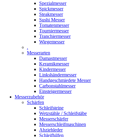
Spezialmesser
Spickmesser
Steakmesser
Sushi Messer
Tomatenmesser
Tourniermesser
Tranchiermesser
Wiegemesser
.
Messerarten
Damastmesser
Keramikmesser
Kindermesser
Linkshändermesser
Handgeschmiedete Messer
Carbonstahlmesser
Einsteigermesser
Messerzubehör
Schärfen
Schleifsteine
Wetzstähle / Schleifstäbe
Messerschärfer
Messerschleifmaschinen
Abziehleder
Schleifhilfen