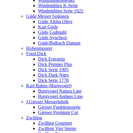
Windmühlenmesser
Windmühlen K-Serie
Windmühlen Serie 1922
Güde Messer Solingen
Güde Alpha Olive
Karl Güde
Güde Gußstahl
Güde Synchros
Güde/Balbach Damast
Hohenmoorer
Fried.Dick
Dick Ergogrip
Dick Premier Plus
Dick Serie 1905
Dick Dark Nitro
Dick Serie 1778
Karl Bahns (Burgvogel)
Burgvogel Natura Line
Burgvogel Juglans Line
J.Giesser Messerfabrik
Giesser Funktionsserie
Giesser Premium Cut
Zwilling
Zwilling Gourmet
Zwilling Vier Sterne