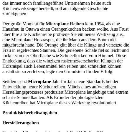
das immer noch familiengeführte Unternehmen heute auch
Küchenwerkzeuge herstellt, soll auf folgende Geschichte
zurückgehen.:
Der große Moment für
Microplane Reiben
kam 1994, als eine
Hausfrau in Ottawa einen Orangenkuchen backen wollte. Aus Frust
über Ihre alte Küchenreibe probierte Sie ein neues Werkzeug aus,
eine Microplane Holzraspel, die ihr Mann aus dem Baumarkt
mitgebracht hatte. Die Orange glitt über die Klinge und versetzte die
Frau in regelrechtes Staunen. Die geriebene Schale fiel so leicht und
locker von der Oberfläche wie Schneeflocken vom Himmel. Diese
Entdeckung, dass die winzigen rasiermesserscharfen Klingen der
Holzraspel auch Lebensmittel fein reiben und schneiden können,
anstatt sie zu zerfetzen, legte den Grundstein für den Erfolg.
Seitdem setzt
Microplane
Jahr für Jahr neue Standards bei der
Entwicklung neuer Küchenreiben. Mittels eines aufwendigen
Herstellungsprozesses produziert Microplane langlebige und extrem
scharfe Schneidkanten. Als Erfinder der photogeätzten
Küchenreiben hat Microplane dieses Werkzeug revolutioniert.
Produktsicherheitsangaben
Herstellerangaben