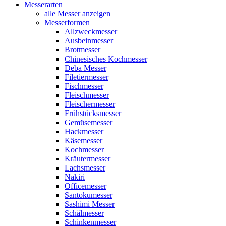
Messerarten
alle Messer anzeigen
Messerformen
Allzweckmesser
Ausbeinmesser
Brotmesser
Chinesisches Kochmesser
Deba Messer
Filetiermesser
Fischmesser
Fleischmesser
Fleischermesser
Frühstücksmesser
Gemüsemesser
Hackmesser
Käsemesser
Kochmesser
Kräutermesser
Lachsmesser
Nakiri
Officemesser
Santokumesser
Sashimi Messer
Schälmesser
Schinkenmesser