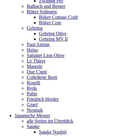
Zwilling Pro
Balbach und Berger
Böker Solingen
Böker Cottage Craft
Böker Core
Gehring
Gehring Olive
Gehring MY II
Paul Adrian
Heiso
Sabatier Lion Olive
Le Thiers
Maserin
Due Cigni
Coltellerie Berti
Roselli
Ryda
Pabis
Friedrich Herder
Graef
Nesmuk
Japanische Messer
alle Serien im Überblick
Satake
Satake Nashiji