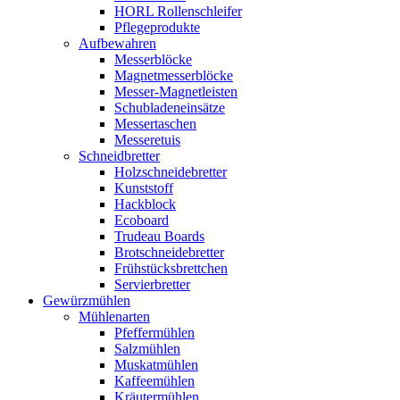
HORL Rollenschleifer
Pflegeprodukte
Aufbewahren
Messerblöcke
Magnetmesserblöcke
Messer-Magnetleisten
Schubladeneinsätze
Messertaschen
Messeretuis
Schneidbretter
Holzschneidebretter
Kunststoff
Hackblock
Ecoboard
Trudeau Boards
Brotschneidebretter
Frühstücksbrettchen
Servierbretter
Gewürzmühlen
Mühlenarten
Pfeffermühlen
Salzmühlen
Muskatmühlen
Kaffeemühlen
Kräutermühlen