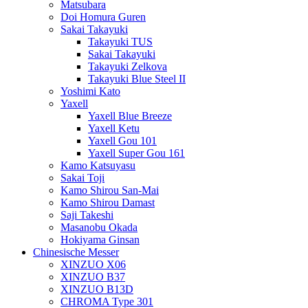
Matsubara
Doi Homura Guren
Sakai Takayuki
Takayuki TUS
Sakai Takayuki
Takayuki Zelkova
Takayuki Blue Steel II
Yoshimi Kato
Yaxell
Yaxell Blue Breeze
Yaxell Ketu
Yaxell Gou 101
Yaxell Super Gou 161
Kamo Katsuyasu
Sakai Toji
Kamo Shirou San-Mai
Kamo Shirou Damast
Saji Takeshi
Masanobu Okada
Hokiyama Ginsan
Chinesische Messer
XINZUO X06
XINZUO B37
XINZUO B13D
CHROMA Type 301