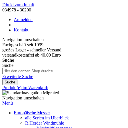
Direkt zum Inhalt
034978 - 30200
Anmelden
|
Kontakt
Navigation umschalten
Fachgeschäft seit 1999
großes Lager - schneller Versand
versandkostenfrei ab 40,00 Euro
Suche
Suche
Erweiterte Suche
Suche
Produkt(e) im Warenkorb
Navigation umschalten
Menü
Europäische Messer
alle Serien im Überblick
R.Herder Windmühle