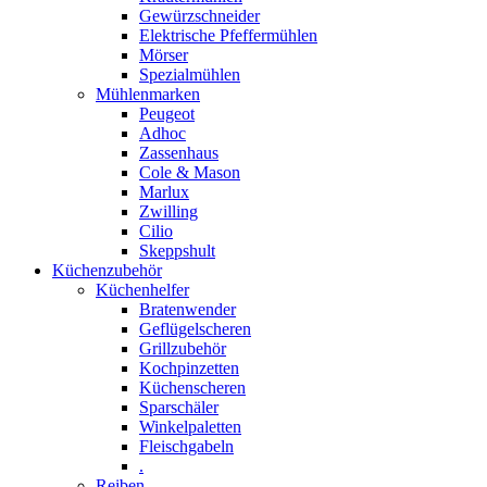
Gewürzschneider
Elektrische Pfeffermühlen
Mörser
Spezialmühlen
Mühlenmarken
Peugeot
Adhoc
Zassenhaus
Cole & Mason
Marlux
Zwilling
Cilio
Skeppshult
Küchenzubehör
Küchenhelfer
Bratenwender
Geflügelscheren
Grillzubehör
Kochpinzetten
Küchenscheren
Sparschäler
Winkelpaletten
Fleischgabeln
.
Reiben