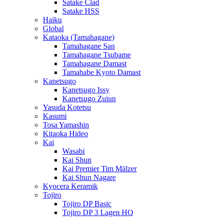
Satake Clad
Satake HSS
Haiku
Global
Kataoka (Tamahagane)
Tamahagane San
Tamahagane Tsubame
Tamahagane Damast
Tamahabe Kyoto Damast
Kanetsugo
Kanetsugo Issy
Kanetsugo Zuiun
Yasuda Kotetsu
Kasumi
Tosa Yamashin
Kitaoka Hideo
Kai
Wasabi
Kai Shun
Kai Premier Tim Mälzer
Kai Shun Nagare
Kyocera Keramik
Tojiro
Tojiro DP Basic
Tojiro DP 3 Lagen HQ