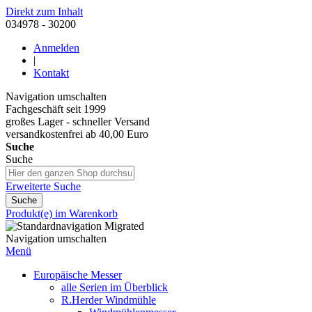
Direkt zum Inhalt
034978 - 30200
Anmelden
|
Kontakt
Navigation umschalten
Fachgeschäft seit 1999
großes Lager - schneller Versand
versandkostenfrei ab 40,00 Euro
Suche
Suche
Erweiterte Suche
Suche
Produkt(e) im Warenkorb
Navigation umschalten
Menü
Europäische Messer
alle Serien im Überblick
R.Herder Windmühle