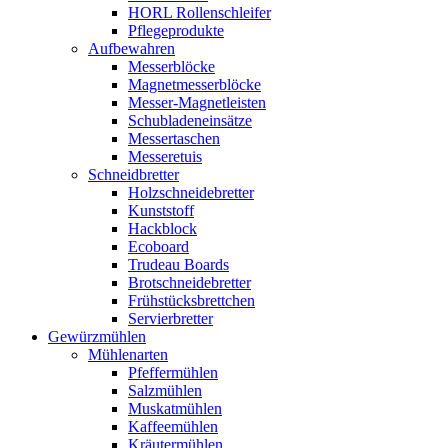
HORL Rollenschleifer
Pflegeprodukte
Aufbewahren
Messerblöcke
Magnetmesserblöcke
Messer-Magnetleisten
Schubladeneinsätze
Messertaschen
Messeretuis
Schneidbretter
Holzschneidebretter
Kunststoff
Hackblock
Ecoboard
Trudeau Boards
Brotschneidebretter
Frühstücksbrettchen
Servierbretter
Gewürzmühlen
Mühlenarten
Pfeffermühlen
Salzmühlen
Muskatmühlen
Kaffeemühlen
Kräutermühlen