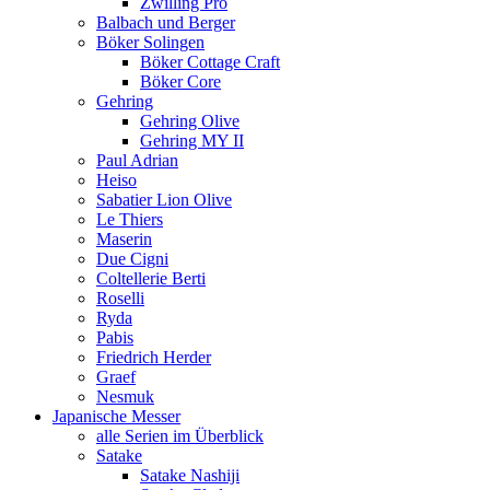
Zwilling Pro
Balbach und Berger
Böker Solingen
Böker Cottage Craft
Böker Core
Gehring
Gehring Olive
Gehring MY II
Paul Adrian
Heiso
Sabatier Lion Olive
Le Thiers
Maserin
Due Cigni
Coltellerie Berti
Roselli
Ryda
Pabis
Friedrich Herder
Graef
Nesmuk
Japanische Messer
alle Serien im Überblick
Satake
Satake Nashiji