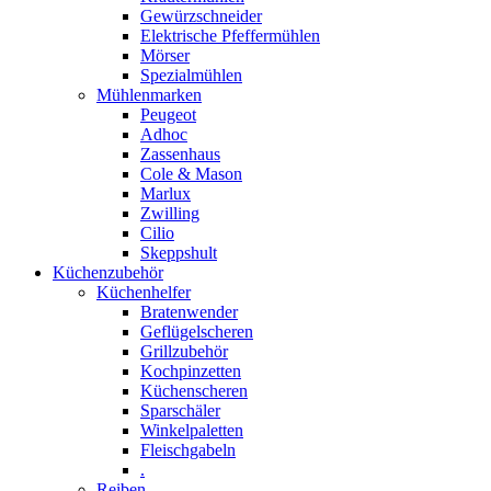
Gewürzschneider
Elektrische Pfeffermühlen
Mörser
Spezialmühlen
Mühlenmarken
Peugeot
Adhoc
Zassenhaus
Cole & Mason
Marlux
Zwilling
Cilio
Skeppshult
Küchenzubehör
Küchenhelfer
Bratenwender
Geflügelscheren
Grillzubehör
Kochpinzetten
Küchenscheren
Sparschäler
Winkelpaletten
Fleischgabeln
.
Reiben