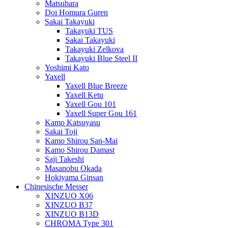
Matsubara
Doi Homura Guren
Sakai Takayuki
Takayuki TUS
Sakai Takayuki
Takayuki Zelkova
Takayuki Blue Steel II
Yoshimi Kato
Yaxell
Yaxell Blue Breeze
Yaxell Ketu
Yaxell Gou 101
Yaxell Super Gou 161
Kamo Katsuyasu
Sakai Toji
Kamo Shirou San-Mai
Kamo Shirou Damast
Saji Takeshi
Masanobu Okada
Hokiyama Ginsan
Chinesische Messer
XINZUO X06
XINZUO B37
XINZUO B13D
CHROMA Type 301