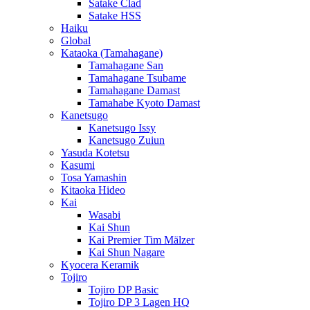
Satake Clad
Satake HSS
Haiku
Global
Kataoka (Tamahagane)
Tamahagane San
Tamahagane Tsubame
Tamahagane Damast
Tamahabe Kyoto Damast
Kanetsugo
Kanetsugo Issy
Kanetsugo Zuiun
Yasuda Kotetsu
Kasumi
Tosa Yamashin
Kitaoka Hideo
Kai
Wasabi
Kai Shun
Kai Premier Tim Mälzer
Kai Shun Nagare
Kyocera Keramik
Tojiro
Tojiro DP Basic
Tojiro DP 3 Lagen HQ