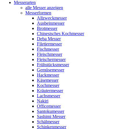
Messerarten
alle Messer anzeigen
Messerformen
Allzweckmesser
Ausbeinmesser
Brotmesser
Chinesisches Kochmesser
Deba Messer
Filetiermesser
Fischmesser
Fleischmesser
Fleischermesser
Frühstücksmesser
Gemüsemesser
Hackmesser
Käsemesser
Kochmesser
Kräutermesser
Lachsmesser
Nakiri
Officemesser
Santokumesser
Sashimi Messer
Schälmesser
Schinkenmesser