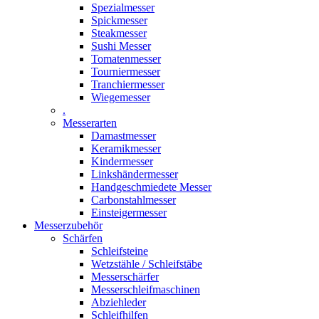
Spezialmesser
Spickmesser
Steakmesser
Sushi Messer
Tomatenmesser
Tourniermesser
Tranchiermesser
Wiegemesser
.
Messerarten
Damastmesser
Keramikmesser
Kindermesser
Linkshändermesser
Handgeschmiedete Messer
Carbonstahlmesser
Einsteigermesser
Messerzubehör
Schärfen
Schleifsteine
Wetzstähle / Schleifstäbe
Messerschärfer
Messerschleifmaschinen
Abziehleder
Schleifhilfen