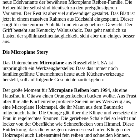
neue Edelvariante der bewährten Microplane Reiben-Familie. Die
Reibenblätter selbst sind identisch zu den preisgünstigeren
Varianten. Der Rest ist aber viel aufwendiger gestaltet. Das Blatt ist
jetzt in einem massiven Rahmen aus Edelstahl eingespannt. Dieser
sorgt für eine enorme Stabilität und ein angenehmes Gewicht. Der
Griff besteht aus Kentucky Walnussholz. Das geht natürlich zu
Lasten der spühlmaschnentauglichkeit, sieht aber um einiges besser
aus.
Die Microplane Story
Das Unternehmen
Microplane
aus Russellville USA ist
ursprünglich ein Werkzeughersteller. Dass das immer noch
familiengeführte Unternehmen heute auch Küchenwerkzeuge
herstellt, soll auf folgende Geschichte zurückgehen:
Der große Moment für
Microplane Reiben
kam 1994, als eine
Hausfrau in Ottawa einen Orangenkuchen backen wollte. Aus Frust
über Ihre alte Küchenreibe probierte Sie ein neues Werkzeug aus,
eine Microplane Holzraspel, die ihr Mann aus dem Baumarkt
mitgebracht hatte. Die Orange glitt über die Klinge und versetzte die
Frau in regelrechtes Staunen. Die geriebene Schale fiel so leicht und
locker von der Oberfläche wie Schneeflocken vom Himmel. Diese
Entdeckung, dass die winzigen rasiermesserscharfen Klingen der
Holzraspel auch Lebensmittel fein reiben und schneiden können,