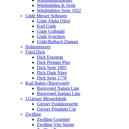
Windmühlenmesser
Windmühlen K-Serie
Windmühlen Serie 1922
Güde Messer Solingen
Güde Alpha Olive
Karl Güde
Güde Gußstahl
Güde Synchros
Güde/Balbach Damast
Hohenmoorer
Fried.Dick
Dick Ergogrip
Dick Premier Plus
Dick Serie 1905
Dick Dark Nitro
Dick Serie 1778
Karl Bahns (Burgvogel)
Burgvogel Natura Line
Burgvogel Juglans Line
J.Giesser Messerfabrik
Giesser Funktionsserie
Giesser Premium Cut
Zwilling
Zwilling Gourmet
Zwilling Vier Sterne