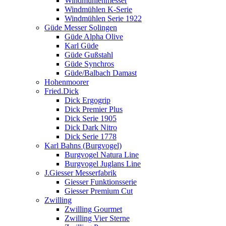
Windmühlenmesser
Windmühlen K-Serie
Windmühlen Serie 1922
Güde Messer Solingen
Güde Alpha Olive
Karl Güde
Güde Gußstahl
Güde Synchros
Güde/Balbach Damast
Hohenmoorer
Fried.Dick
Dick Ergogrip
Dick Premier Plus
Dick Serie 1905
Dick Dark Nitro
Dick Serie 1778
Karl Bahns (Burgvogel)
Burgvogel Natura Line
Burgvogel Juglans Line
J.Giesser Messerfabrik
Giesser Funktionsserie
Giesser Premium Cut
Zwilling
Zwilling Gourmet
Zwilling Vier Sterne