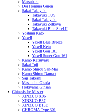
Matsubara
Doi Homura Guren
Sakai Takayuki
Takayuki TUS
Sakai Takayuki
Takayuki Zelkova
Takayuki Blue Steel II
Yoshimi Kato
Yaxell
Yaxell Blue Breeze
Yaxell Ketu
Yaxell Gou 101
Yaxell Super Gou 161
Kamo Katsuyasu
Sakai Toji
Kamo Shirou San-Mai
Kamo Shirou Damast
Saji Takeshi
Masanobu Okada
Hokiyama Ginsan
Chinesische Messer
XINZUO X06
XINZUO B37
XINZUO B13D
CHROMA Type 301