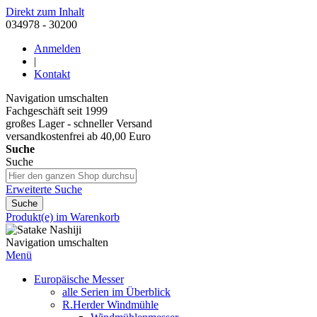
Direkt zum Inhalt
034978 - 30200
Anmelden
|
Kontakt
Navigation umschalten
Fachgeschäft seit 1999
großes Lager - schneller Versand
versandkostenfrei ab 40,00 Euro
Suche
Suche
Erweiterte Suche
Suche
Produkt(e) im Warenkorb
Navigation umschalten
Menü
Europäische Messer
alle Serien im Überblick
R.Herder Windmühle