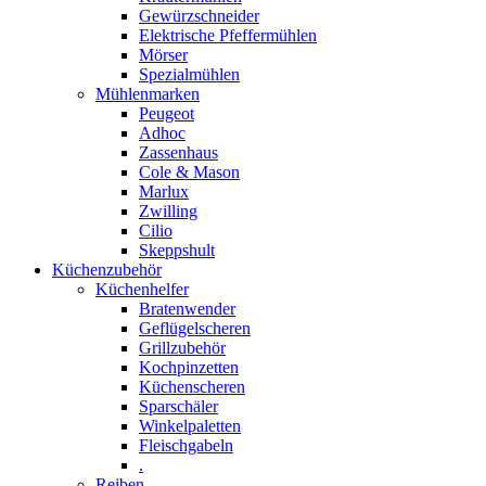
Gewürzschneider
Elektrische Pfeffermühlen
Mörser
Spezialmühlen
Mühlenmarken
Peugeot
Adhoc
Zassenhaus
Cole & Mason
Marlux
Zwilling
Cilio
Skeppshult
Küchenzubehör
Küchenhelfer
Bratenwender
Geflügelscheren
Grillzubehör
Kochpinzetten
Küchenscheren
Sparschäler
Winkelpaletten
Fleischgabeln
.
Reiben