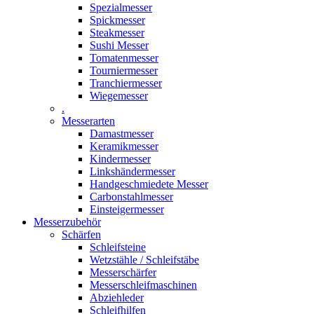
Spezialmesser
Spickmesser
Steakmesser
Sushi Messer
Tomatenmesser
Tourniermesser
Tranchiermesser
Wiegemesser
.
Messerarten
Damastmesser
Keramikmesser
Kindermesser
Linkshändermesser
Handgeschmiedete Messer
Carbonstahlmesser
Einsteigermesser
Messerzubehör
Schärfen
Schleifsteine
Wetzstähle / Schleifstäbe
Messerschärfer
Messerschleifmaschinen
Abziehleder
Schleifhilfen