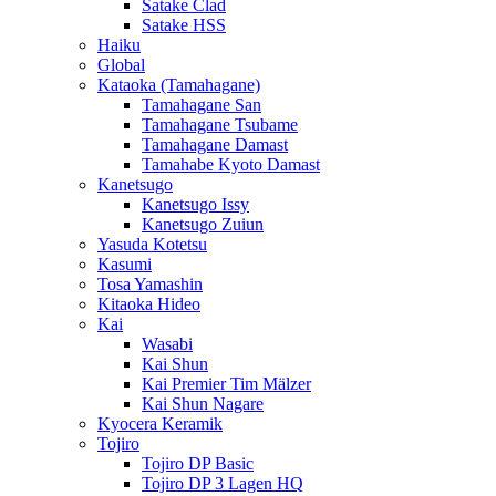
Satake Clad
Satake HSS
Haiku
Global
Kataoka (Tamahagane)
Tamahagane San
Tamahagane Tsubame
Tamahagane Damast
Tamahabe Kyoto Damast
Kanetsugo
Kanetsugo Issy
Kanetsugo Zuiun
Yasuda Kotetsu
Kasumi
Tosa Yamashin
Kitaoka Hideo
Kai
Wasabi
Kai Shun
Kai Premier Tim Mälzer
Kai Shun Nagare
Kyocera Keramik
Tojiro
Tojiro DP Basic
Tojiro DP 3 Lagen HQ