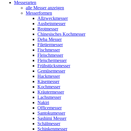
Messerarten
alle Messer anzeigen
Messerformen
Allzweckmesser
Ausbeinmesser
Brotmesser
Chinesisches Kochmesser
Deba Messer
Filetiermesser
Fischmesser
Fleischmesser
Fleischermesser
Frühstücksmesser
Gemüsemesser
Hackmesser
Käsemesser
Kochmesser
Kräutermesser
Lachsmesser
Nakiri
Officemesser
Santokumesser
Sashimi Messer
Schälmesser
Schinkenmesser