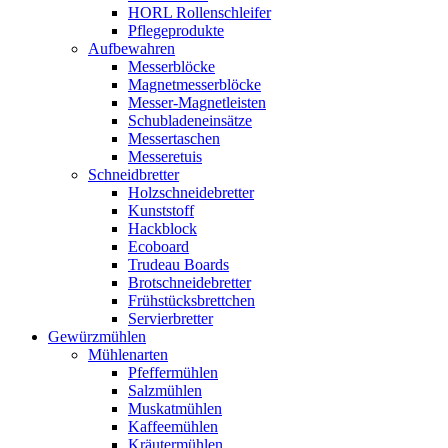
HORL Rollenschleifer
Pflegeprodukte
Aufbewahren
Messerblöcke
Magnetmesserblöcke
Messer-Magnetleisten
Schubladeneinsätze
Messertaschen
Messeretuis
Schneidbretter
Holzschneidebretter
Kunststoff
Hackblock
Ecoboard
Trudeau Boards
Brotschneidebretter
Frühstücksbrettchen
Servierbretter
Gewürzmühlen
Mühlenarten
Pfeffermühlen
Salzmühlen
Muskatmühlen
Kaffeemühlen
Kräutermühlen