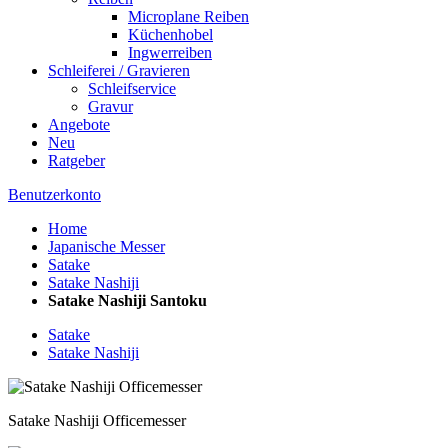
Microplane Reiben
Küchenhobel
Ingwerreiben
Schleiferei / Gravieren
Schleifservice
Gravur
Angebote
Neu
Ratgeber
Benutzerkonto
Home
Japanische Messer
Satake
Satake Nashiji
Satake Nashiji Santoku
Satake
Satake Nashiji
Satake Nashiji Officemesser