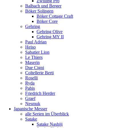
Zwilling Pro
Balbach und Berger
Böker Solingen
Böker Cottage Craft
Böker Core
Gehring
Gehring Olive
Gehring MY II
Paul Adrian
Heiso
Sabatier Lion
Le Thiers
Maserin
Due Cigni
Coltellerie Berti
Roselli
Ryda
Pabis
Friedrich Herder
Graef
Nesmuk
Japanische Messer
alle Serien im Überblick
Satake
Satake Nashiji